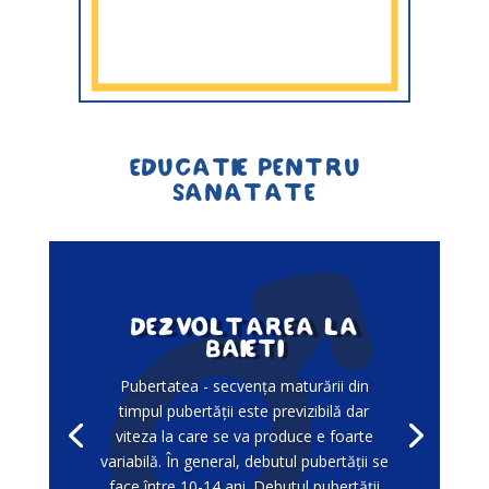
Educatie pentru
sanatate
Dezvoltarea la
Baieti
Pubertatea - secvenţa maturării din
timpul pubertăţii este previzibilă dar
viteza la care se va produce e foarte
variabilă. În general, debutul pubertăţii se
face între 10-14 ani. Debutul pubertăţii