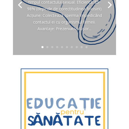
timpul contactului sexual. Eficienţă: 85-
98% (depinde de corectitudinea folosirii)
Acţiune: Colectează sperma împiedicând
contactul ei cu organismul femeii.
Avantaje: PrezervativulUşor...