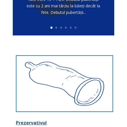
este cu 2 ani mai târziu la băieţi decât la
fete. Debutul pubertăţii...
Prezervativul