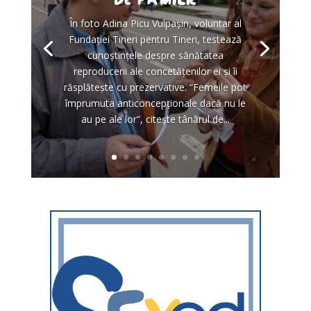
de familie
În foto Adina Picu Vulpaşin, voluntar al
Fundaţiei Tineri pentru Tineri, testează
cunoştinţele despre sănătatea
reproducerii ale concetăţenilor ei şi îi
răsplăteşte cu prezervative. “Femeile pot
împrumuta anticoncepţionale dacă nu le
au pe ale lor”, citeşte tânărul de...