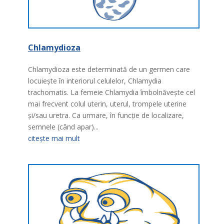
Chlamydioza
Chlamydioza este determinată de un germen care
locuieşte în interiorul celulelor, Chlamydia
trachomatis. La femeie Chlamydia îmbolnăveşte cel
mai frecvent colul uterin, uterul, trompele uterine
şi/sau uretra. Ca urmare, în funcţie de localizare,
semnele (când apar)...
citește mai mult