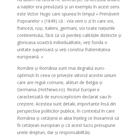
a națiilor era prevăzută și un exemplu în acest sens
este Victor Hugo care spunea în timpul « Primăverii
Popoarelor » (1849) că : «Va veni o zi în care voi,
francezi, ruşi, italieni, germani, voi toate națiunile
continentului, fără să vă pierdeți calitățile distincte şi
glorioasa voastră individualitate, veți fonda o
unitate superioară şi veți construi fraternitatea
europeană. »
Românii și România sunt mai degrabă euro-
optimiști în ceea ce privește viitorul acestei uniuni
care are reguli comune, alături de Belgia și
Germania (HotNews.ro). Restul Europei e
caracterizată de euroscepticism declarat sau în
creștere. Acestea sunt detalii, importante însă din
perspectiva politicilor publice, în contextul în care
România și cetățenii ei abia înțeleg ce înseamnă să
fii cetățean european și că acest lucru presupune
unele drepturi, dar și responsabilități.