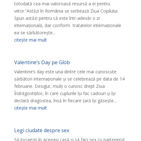
totodată cea mai valoroasă resursă a ei pentru
viitor.”Astăzi în România se serbează Ziua Copilului.
Spun astăzi pentru că este într-adevăr o zi
internațională, dar conform tratatelor internaționale
ea se sărbătorește...
citește mai mult
Valentine’s Day pe Glob
Valentine’s day este una dintre cele mai cunoscute
sărbători internaţionale și se celebrează pe data de 14
februarie. Desigur, mulţi o cunosc drept Ziua
Îndrăgostiţilor, în care cuplurile îşi fac cadouri şi îşi
declară dragostea, însă în fiecare ţară îşi găseşte...
citește mai mult
Legi ciudate despre sex
Să locuiești în aceeași casă și să faci sex cu partenerul