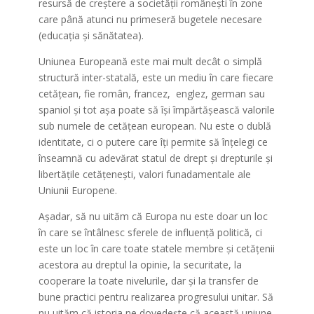
resursă de creștere a societății românești în zone
care până atunci nu primeseră bugetele necesare
(educația și sănătatea).
Uniunea Europeană este mai mult decât o simplă
structură inter-statală, este un mediu în care fiecare
cetățean, fie român, francez, englez, german sau
spaniol și tot așa poate să își împărtășească valorile
sub numele de cetățean european. Nu este o dublă
identitate, ci o putere care îți permite să înțelegi ce
înseamnă cu adevărat statul de drept și drepturile și
libertățile cetățenești, valori funadamentale ale
Uniunii Europene.
Așadar, să nu uităm că Europa nu este doar un loc
în care se întâlnesc sferele de influență politică, ci
este un loc în care toate statele membre și cetățenii
acestora au dreptul la opinie, la securitate, la
cooperare la toate nivelurile, dar și la transfer de
bune practici pentru realizarea progresului unitar. Să
nu uităm că istoria ne dovedește că această uniune