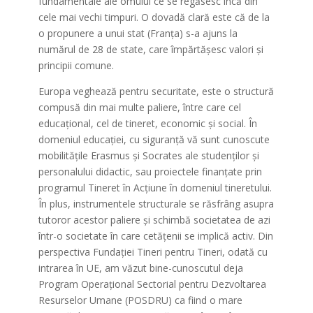
fundamentale ale omului ce se regăsesc încă din
cele mai vechi timpuri. O dovadă clară este că de la
o propunere a unui stat (Franța) s-a ajuns la
numărul de 28 de state, care împărtășesc valori și
principii comune.
Europa veghează pentru securitate, este o structură
compusă din mai multe paliere, între care cel
educațional, cel de tineret, economic și social. În
domeniul educației, cu siguranță vă sunt cunoscute
mobilitățile Erasmus și Socrates ale studenților și
personalului didactic, sau proiectele finanțate prin
programul Tineret în Acțiune în domeniul tineretului.
În plus, instrumentele structurale se răsfrâng asupra
tutoror acestor paliere și schimbă societatea de azi
într-o societate în care cetățenii se implică activ. Din
perspectiva Fundației Tineri pentru Tineri, odată cu
intrarea în UE, am văzut bine-cunoscutul deja
Program Operațional Sectorial pentru Dezvoltarea
Resurselor Umane (POSDRU) ca fiind o mare