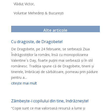
Vlăduț Victor,
Voluntar Mehedinți & București
Alte articole
Cu dragoste, de Dragobete!
De Dragobete, pe 24 februarie, se serbează Ziua
Îndrăgostiţilor la români, însă cu monopolizarea
Valentine`s Day, foarte puţini mai serbează şi în stil
românesc. Tradiţia spune că de Dragobete, tinerii şi
tinerele, îmbrăcaţi de sărbătoare, porneau prin pădure
pentru a...
citește mai mult
Zâmbește-i copilului din tine, îndrăznește!
“Copiii sunt ce mai valoroasă resursă a lumii și