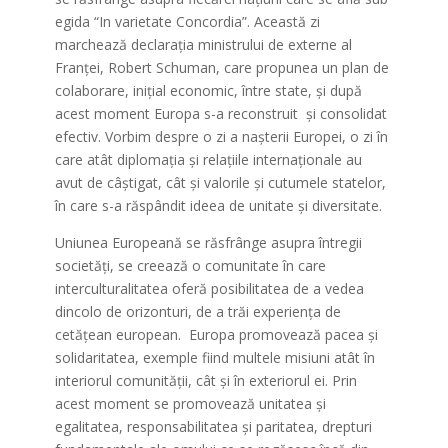
egida “In varietate Concordia”. Această zi
marchează declarația ministrului de externe al
Franței, Robert Schuman, care propunea un plan de
colaborare, inițial economic, între state, și după
acest moment Europa s-a reconstruit și consolidat
efectiv. Vorbim despre o zi a nașterii Europei, o zi în
care atât diplomația și relațiile internaționale au
avut de câștigat, cât și valorile și cutumele statelor,
în care s-a răspândit ideea de unitate și diversitate.
Uniunea Europeană se răsfrânge asupra întregii
societăți, se creează o comunitate în care
interculturalitatea oferă posibilitatea de a vedea
dincolo de orizonturi, de a trăi experiența de
cetățean european. Europa promovează pacea și
solidaritatea, exemple fiind multele misiuni atât în
interiorul comunității, cât și în exteriorul ei. Prin
acest moment se promovează unitatea și
egalitatea, responsabilitatea și paritatea, drepturi