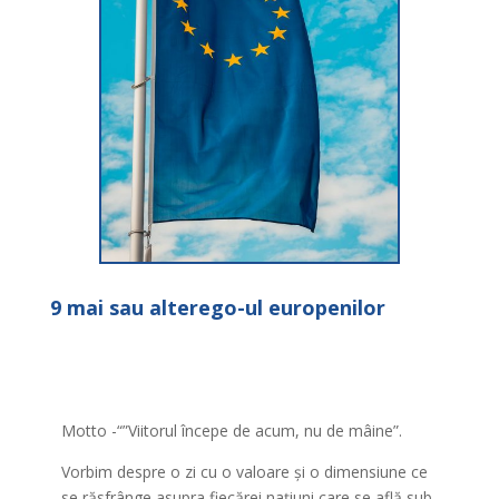
9 mai sau alterego-ul europenilor
Motto -“”Viitorul începe de acum, nu de mâine”.
Vorbim despre o zi cu o valoare și o dimensiune ce
se răsfrânge asupra fiecărei națiuni care se află sub