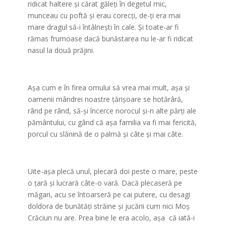
ridicat haltere şi cărat găleţi în degetul mic,
munceau cu poftă şi erau corecţi, de-ţi era mai
mare dragul să-i întâlneşti în cale. Şi toate-ar fi
rămas frumoase dacă bunăstarea nu le-ar fi ridicat
nasul la două prăjini.
Aşa cum e în firea omului să vrea mai mult, aşa şi
oamenii mândrei noastre ţărişoare se hotărâră,
rând pe rând, să-şi încerce norocul şi-n alte părţi ale
pământului, cu gând că aşa familia va fi mai fericită,
porcul cu slănină de o palmă şi câte şi mai câte.
Uite-aşa plecă unul, plecară doi peste o mare, peste
o ţară şi lucrară câte-o vară. Dacă plecaseră pe
măgari, acu se întoarseră pe cai putere, cu desagi
doldora de bunătăţi străine şi jucării cum nici Moş
Crăciun nu are. Prea bine le era acolo, aşa că iată-i