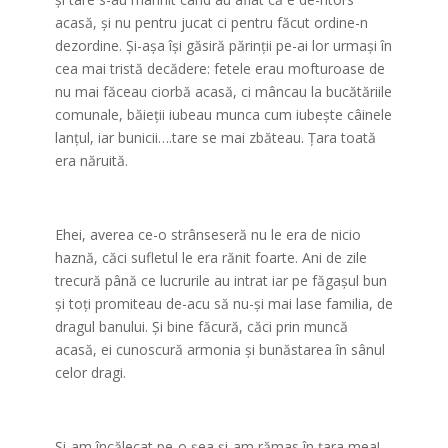
acasă, şi nu pentru jucat ci pentru făcut ordine-n
dezordine. Şi-aşa îşi găsiră părinţii pe-ai lor urmaşi în
cea mai tristă decădere: fetele erau mofturoase de
nu mai făceau ciorbă acasă, ci mâncau la bucătăriile
comunale, băieţii iubeau munca cum iubeşte câinele
lanţul, iar bunicii….tare se mai zbăteau. Ţara toată
era năruită.
Ehei, averea ce-o strânseseră nu le era de nicio
haznă, căci sufletul le era rănit foarte. Ani de zile
trecură până ce lucrurile au intrat iar pe făgaşul bun
şi toţi promiteau de-acu să nu-şi mai lase familia, de
dragul banului. Şi bine făcură, căci prin muncă
acasă, ei cunoscură armonia şi bunăstarea în sânul
celor dragi.
Şi-am încălecat pe-o şea şi-am rămas în ţara mea!