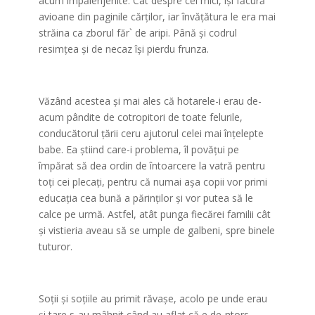
acum împăienjenite. Cât despre cei mici, îşi făcură
avioane din paginile cărţilor, iar învăţătura le era mai
străina ca zborul făr` de aripi. Până şi codrul
resimţea şi de necaz îşi pierdu frunza.
Văzând acestea şi mai ales că hotarele-i erau de-
acum pândite de cotropitori de toate felurile,
conducătorul ţării ceru ajutorul celei mai înţelepte
babe. Ea ştiind care-i problema, îl povăţui pe
împărat să dea ordin de întoarcere la vatră pentru
toţi cei plecaţi, pentru că numai aşa copii vor primi
educaţia cea bună a părinţilor şi vor putea să le
calce pe urmă. Astfel, atât punga fiecărei familii cât
şi vistieria aveau să se umple de galbeni, spre binele
tuturor.
Soţii şi soţiile au primit răvaşe, acolo pe unde erau
şi tare s-au mâhnit când au aflat că e de-ntors