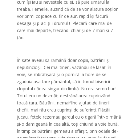
cum îşi iau şi nevestele cu ei, să puie umărul la
treaba. Femeile, auzind că de se vor alătura soţilor
vor primi cojoace cu fir de aur, rapid îşi făcură
desaga şi p-aci ţi-i drumul ! Plecară care mai de
care mai departe, trecând chiar şi de 7 mări şi 7
ţări.
În sate aveau să rămână doar copiii, bătrânii şi
neputincioşii. Cei mai tineri, văzându-se lăsaţi în
voie, se-mbrătişară şi-o porniră la hore de se
zguduia aşa tare pământul, că în turnul bisericii
clopotul dădea singur din limbă. Nu era semn bun!
Totul era un dezmăţ, destrăbălarea cuprinzând
toată ţara. Bătrânii, nemaifiind ajutaţi de tinerii
cheflii, mai rău erau cuprinşi de suferinţi. Flăcăii
jucau, fetele rezemau gardul cu o ţigară într-o mână
şi-o damigeană în cealaltă, toţi chiuind a voie bună,
în timp ce bătrânii gemeau a sfârşit, prin odăile de-