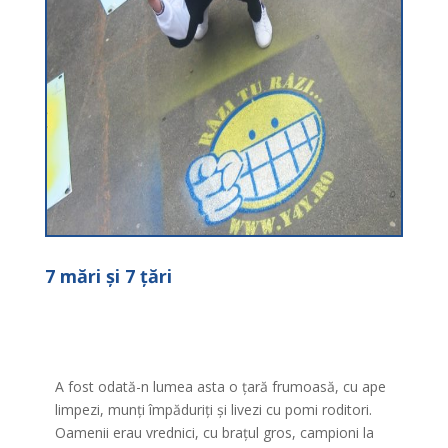
7 mări şi 7 ţări
A fost odată-n lumea asta o ţară frumoasă, cu ape
limpezi, munţi împăduriţi şi livezi cu pomi roditori.
Oamenii erau vrednici, cu braţul gros, campioni la