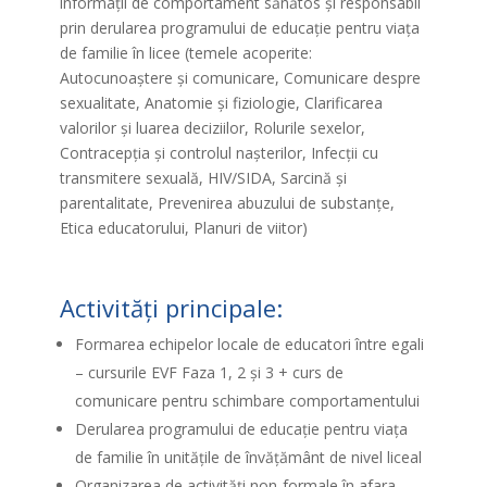
informații de comportament sănătos și responsabil
prin derularea programului de educație pentru viața
de familie în licee (temele acoperite:
Autocunoaștere și comunicare, Comunicare despre
sexualitate, Anatomie și fiziologie, Clarificarea
valorilor și luarea deciziilor, Rolurile sexelor,
Contracepția și controlul nașterilor, Infecții cu
transmitere sexuală, HIV/SIDA, Sarcină și
parentalitate, Prevenirea abuzului de substanțe,
Etica educatorului, Planuri de viitor)
Activități principale:
Formarea echipelor locale de educatori între egali
– cursurile EVF Faza 1, 2 și 3 + curs de
comunicare pentru schimbare comportamentului
Derularea programului de educație pentru viața
de familie în unitățile de învățământ de nivel liceal
Organizarea de activități non-formale în afara