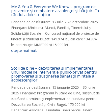
Me & You & Everyone We Know – program de
prevenire și combatere a violenței și hărțuirii în
rândul adolescenților
Perioada de desfășurare: 17 iulie – 26 octombrie 2025
Finanțare: Ministerul Muncii, Familiei, Tineretului și
Solidarității Sociale – Concursul național de proiecte de
tineret și studenți Buget: 149.974 lei, din care 134.974
lei contribuție MMFTSS și 15.000 lei...
citește mai mult
Școli de bine – dezvoltarea și implementarea
unui model de intervenție public-privat pentru
promovarea și susținerea sănătății mintale a
adolescenților
Perioada de desfășurare: 15 ianuarie 2025 – 30 iunie
2025 Finanțare: Programul În Stare de Bine, susținut de
Kaufland România și implementat de Fundația pentru
Dezvoltarea Societății Civile Buget: 175.000 lei
Beneficiar: Asociația „Fundația Tineri pentru Tineri”